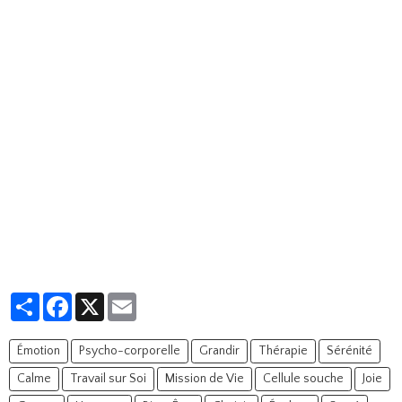
Partager
Facebook
X
Email
Émotion
Psycho-corporelle
Grandir
Thérapie
Sérénité
Calme
Travail sur Soi
Mission de Vie
Cellule souche
Joie