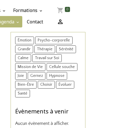
s
Formations
0
Agenda
Contact
Émotion
Psycho-corporelle
Grandir
Thérapie
Sérénité
Calme
Travail sur Soi
Mission de Vie
Cellule souche
Joie
Gernez
Hypnose
Bien-Être
Choisir
Évoluer
Santé
Évènements à venir
Aucun évènement à afficher.