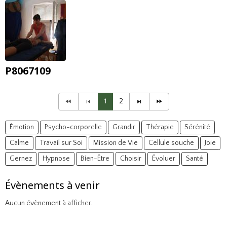
P8067109
1
2
Émotion
Psycho-corporelle
Grandir
Thérapie
Sérénité
Calme
Travail sur Soi
Mission de Vie
Cellule souche
Joie
Gernez
Hypnose
Bien-Être
Choisir
Évoluer
Santé
Évènements à venir
Aucun évènement à afficher.