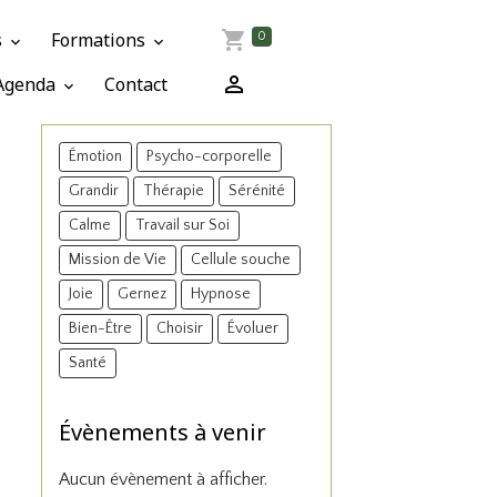
s
Formations
0
Agenda
Contact
Émotion
Psycho-corporelle
Grandir
Thérapie
Sérénité
Calme
Travail sur Soi
Mission de Vie
Cellule souche
Joie
Gernez
Hypnose
Bien-Être
Choisir
Évoluer
Santé
Évènements à venir
Aucun évènement à afficher.